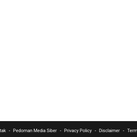
tak
Pedoman Media Siber
Privacy Policy
Disclaimer
Term