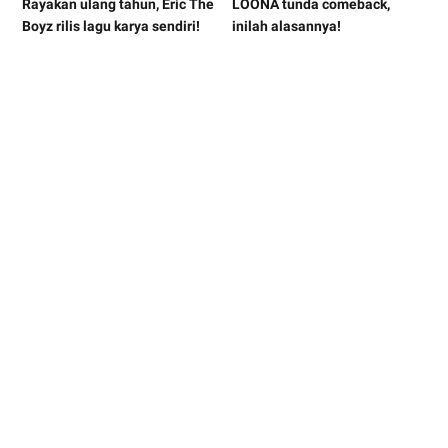
Rayakan ulang tahun, Eric The
LOONA tunda comeback,
Boyz rilis lagu karya sendiri!
inilah alasannya!