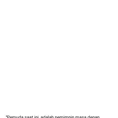
"Pemuda saat ini, adalah pemimpin masa depan.