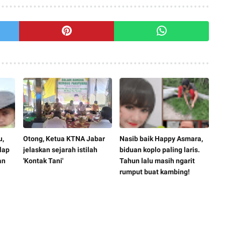
u,
Otong, Ketua KTNA Jabar
Nasib baik Happy Asmara,
lap
jelaskan sejarah istilah
biduan koplo paling laris.
an
'Kontak Tani'
Tahun lalu masih ngarit
rumput buat kambing!