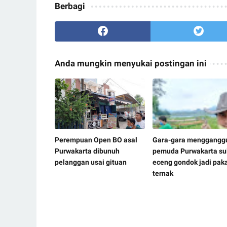
Berbagi
Anda mungkin menyukai postingan ini
Perempuan Open BO asal
Gara-gara menggangg
Purwakarta dibunuh
pemuda Purwakarta su
pelanggan usai gituan
eceng gondok jadi pak
ternak