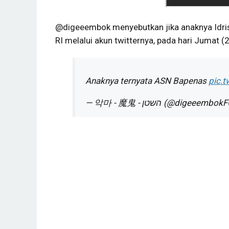
@digeeembok menyebutkan jika anaknya Idri
RI melalui akun twitternya, pada hari Jumat 
Anaknya ternyata ASN Bapenas
pic.
— 악마 - 魔鬼 - השטן (@digeeembo