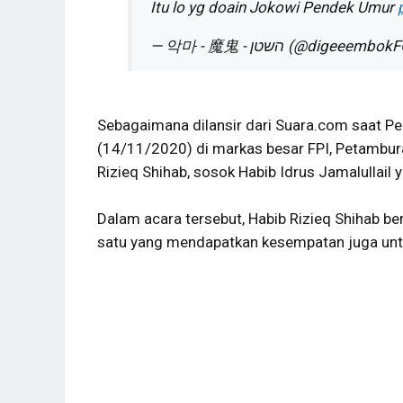
Itu lo yg doain Jokowi Pendek Umur
— 악마 - 魔鬼 - השטן (@digeeembo
Sebagaimana dilansir dari Suara.com saat 
(14/11/2020) di markas besar FPI, Petamburan
Rizieq Shihab, sosok Habib Idrus Jamalullail 
Dalam acara tersebut, Habib Rizieq Shihab b
satu yang mendapatkan kesempatan juga untu