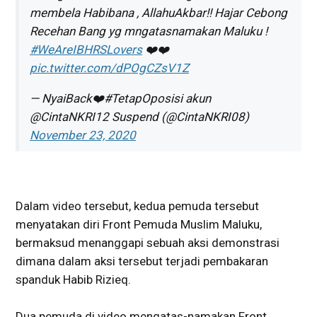
membela Habibana , AllahuAkbar!! Hajar Cebong
Recehan Bang yg mngatasnamakan Maluku !
#WeAreIBHRSLovers
❤️❤️
pic.twitter.com/dPOgCZsV1Z
— NyaiBack❤️#TetapOposisi akun
@CintaNKRI12 Suspend (@CintaNKRI08)
November 23, 2020
Dalam video tersebut, kedua pemuda tersebut
menyatakan diri Front Pemuda Muslim Maluku,
bermaksud menanggapi sebuah aksi demonstrasi
dimana dalam aksi tersebut terjadi pembakaran
spanduk Habib Rizieq.
Dua pemuda di video mengatas-namakan Front