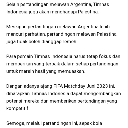
Selain pertandingan melawan Argentina, Timnas
Indonesia juga akan menghadapi Palestina.
Meskipun pertandingan melawan Argentina lebih
mencuri perhatian, pertandingan melawan Palestina
juga tidak boleh dianggap remeh.
Para pemain Timnas Indonesia harus tetap fokus dan
memberikan yang terbaik dalam setiap pertandingan
untuk meraih hasil yang memuaskan.
Dengan adanya ajang FIFA Matchday Juni 2023 ini,
diharapkan Timnas Indonesia dapat mengembangkan
potensi mereka dan memberikan pertandingan yang
kompetitif.
Semoga, melalui pertandingan ini, sepak bola