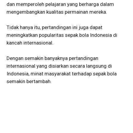
dan memperoleh pelajaran yang berharga dalam
mengembangkan kualitas permainan mereka.
Tidak hanya itu, pertandingan ini juga dapat
meningkatkan popularitas sepak bola Indonesia di
kancah internasional.
Dengan semakin banyaknya pertandingan
internasional yang disiarkan secara langsung di
Indonesia, minat masyarakat terhadap sepak bola
semakin bertambah.