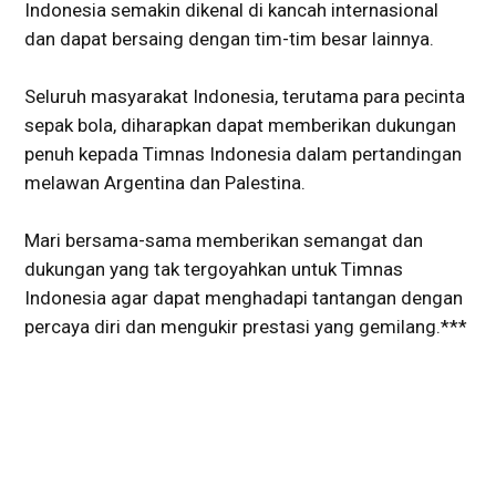
Indonesia semakin dikenal di kancah internasional
dan dapat bersaing dengan tim-tim besar lainnya.
Seluruh masyarakat Indonesia, terutama para pecinta
sepak bola, diharapkan dapat memberikan dukungan
penuh kepada Timnas Indonesia dalam pertandingan
melawan Argentina dan Palestina.
Mari bersama-sama memberikan semangat dan
dukungan yang tak tergoyahkan untuk Timnas
Indonesia agar dapat menghadapi tantangan dengan
percaya diri dan mengukir prestasi yang gemilang.***