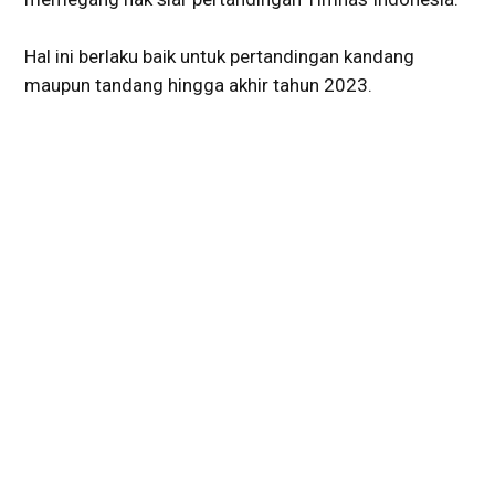
Hal ini berlaku baik untuk pertandingan kandang
maupun tandang hingga akhir tahun 2023.