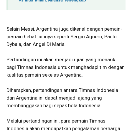
Selain Messi, Argentina juga dikenal dengan pemain-
pemain hebat lainnya seperti Sergio Aguero, Paulo
Dybala, dan Angel Di Maria.
Pertandingan ini akan menjadi ujian yang menarik
bagi Timnas Indonesia untuk menghadapi tim dengan
kualitas pemain sekelas Argentina.
Diharapkan, pertandingan antara Timnas Indonesia
dan Argentina ini dapat menjadi ajang yang
membanggakan bagi sepak bola Indonesia.
Melalui pertandingan ini, para pemain Timnas
Indonesia akan mendapatkan pengalaman berharga