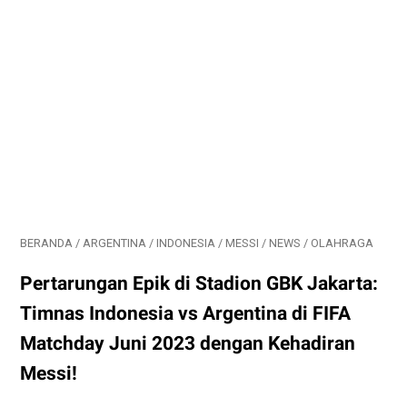
BERANDA
/
ARGENTINA
/
INDONESIA
/
MESSI
/
NEWS
/
OLAHRAGA
Pertarungan Epik di Stadion GBK Jakarta:
Timnas Indonesia vs Argentina di FIFA
Matchday Juni 2023 dengan Kehadiran
Messi!