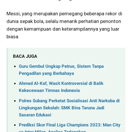
Messi, yang merupakan pemegang beberapa rekor di
dunia sepak bola, selalu menarik perhatian penonton
dengan kemampuan dan keterampilannya yang luar
biasa.
BACA JUGA
Guru Gembul Ungkap Petrus, Sistem Tanpa
Pengadilan yang Berbahaya
Ahmed Al-Kaf, Wasit Kontroversial di Balik
Kekecewaan Timnas Indonesia
Polres Subang Perketat Sosialisasi Anti Narkoba di
Lingkungan Sekolah: SMK Bina Taruna Jadi
Sasaran Edukasi
Prediksi Skor Final Liga Champions 2023: Man City
vs Inter Milan, Analisa Terlengkap