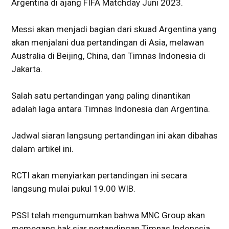
Argentina di ajang FIFA Matchday Juni 2023.
Messi akan menjadi bagian dari skuad Argentina yang
akan menjalani dua pertandingan di Asia, melawan
Australia di Beijing, China, dan Timnas Indonesia di
Jakarta.
Salah satu pertandingan yang paling dinantikan
adalah laga antara Timnas Indonesia dan Argentina.
Jadwal siaran langsung pertandingan ini akan dibahas
dalam artikel ini.
RCTI akan menyiarkan pertandingan ini secara
langsung mulai pukul 19.00 WIB.
PSSI telah mengumumkan bahwa MNC Group akan
memegang hak siar pertandingan Timnas Indonesia.