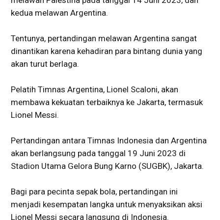
kedua melawan Argentina.
Tentunya, pertandingan melawan Argentina sangat
dinantikan karena kehadiran para bintang dunia yang
akan turut berlaga.
Pelatih Timnas Argentina, Lionel Scaloni, akan
membawa kekuatan terbaiknya ke Jakarta, termasuk
Lionel Messi.
Pertandingan antara Timnas Indonesia dan Argentina
akan berlangsung pada tanggal 19 Juni 2023 di
Stadion Utama Gelora Bung Karno (SUGBK), Jakarta.
Bagi para pecinta sepak bola, pertandingan ini
menjadi kesempatan langka untuk menyaksikan aksi
Lionel Messi secara langsung di Indonesia.