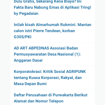
Dulu Gratis, Sekarang Kena Biaya? Ini
Fakta Baru Nabung Emas di Aplikasi Tring!
by Pegadaian
Inilah kisah Almarhumah Rukmini. Mantan
calon istri Pierre Tendean, korban
G30S/PKI
AD ART ABPEDNAS Asosiasi Badan
Permusyawaratan Desa Nasional (1):
Anggaran Dasar
Korporatokrasi: Kritik Sosial AGRIPUNK
tentang Kuasa Korporasi, Rakyat, dan
Masa Depan Bumi
Daftar Perusahaan di Purwakarta Berikut
Alamat dan Nomor Telepon