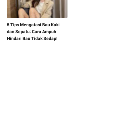
5 Tips Mengatasi Bau Kaki
dan Sepatu: Cara Ampuh
Hindari Bau Tidak Sedap!