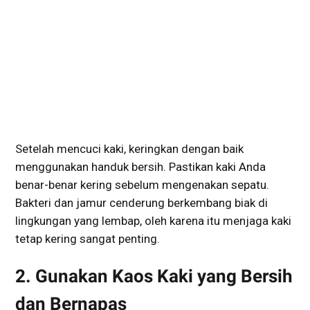
Setelah mencuci kaki, keringkan dengan baik
menggunakan handuk bersih. Pastikan kaki Anda
benar-benar kering sebelum mengenakan sepatu.
Bakteri dan jamur cenderung berkembang biak di
lingkungan yang lembap, oleh karena itu menjaga kaki
tetap kering sangat penting.
2. Gunakan Kaos Kaki yang Bersih
dan Bernapas