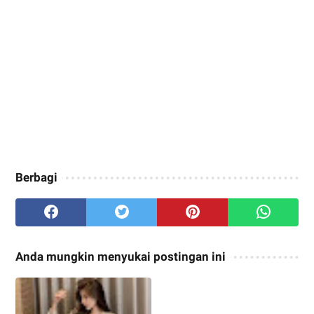
Berbagi
Anda mungkin menyukai postingan ini