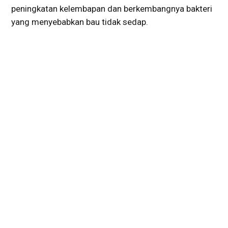
peningkatan kelembapan dan berkembangnya bakteri
yang menyebabkan bau tidak sedap.