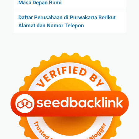
Masa Depan Bumi
Daftar Perusahaan di Purwakarta Berikut
Alamat dan Nomor Telepon