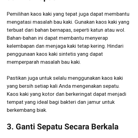
Pemilihan kaos kaki yang tepat juga dapat membantu
mengatasi masalah bau kaki. Gunakan kaos kaki yang
terbuat dari bahan bernapas, seperti katun atau wol.
Bahan-bahan ini dapat membantu menyerap
kelembapan dan menjaga kaki tetap kering. Hindari
penggunaan kaos kaki sintetis yang dapat
memperparah masalah bau kaki.
Pastikan juga untuk selalu menggunakan kaos kaki
yang bersih setiap kali Anda mengenakan sepatu.
Kaos kaki yang kotor dan berkeringat dapat menjadi
tempat yang ideal bagi bakteri dan jamur untuk
berkembang biak.
3. Ganti Sepatu Secara Berkala