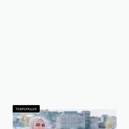
TERPOPULER