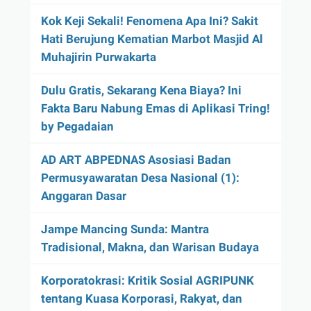
Kok Keji Sekali! Fenomena Apa Ini? Sakit
Hati Berujung Kematian Marbot Masjid Al
Muhajirin Purwakarta
Dulu Gratis, Sekarang Kena Biaya? Ini
Fakta Baru Nabung Emas di Aplikasi Tring!
by Pegadaian
AD ART ABPEDNAS Asosiasi Badan
Permusyawaratan Desa Nasional (1):
Anggaran Dasar
Jampe Mancing Sunda: Mantra
Tradisional, Makna, dan Warisan Budaya
Korporatokrasi: Kritik Sosial AGRIPUNK
tentang Kuasa Korporasi, Rakyat, dan