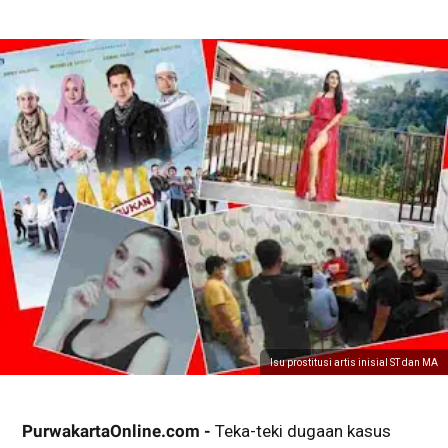
Isu prostitusi artis inisial ST dan MA
PurwakartaOnline.com -
Teka-teki dugaan kasus