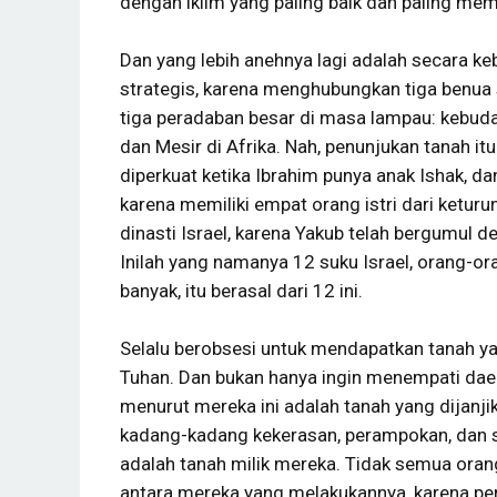
dengan iklim yang paling baik dan paling me
Dan yang lebih anehnya lagi adalah secara ke
strategis, karena menghubungkan tiga benua 
tiga peradaban besar di masa lampau: kebud
dan Mesir di Afrika. Nah, penunjukan tanah it
diperkuat ketika Ibrahim punya anak Ishak, d
karena memiliki empat orang istri dari ketur
dinasti Israel, karena Yakub telah bergumul 
Inilah yang namanya 12 suku Israel, orang-o
banyak, itu berasal dari 12 ini.
Selalu berobsesi untuk mendapatkan tanah yan
Tuhan. Dan bukan hanya ingin menempati daer
menurut mereka ini adalah tanah yang dijanj
kadang-kadang kekerasan, perampokan, dan 
adalah tanah milik mereka. Tidak semua orang 
antara mereka yang melakukannya, karena 