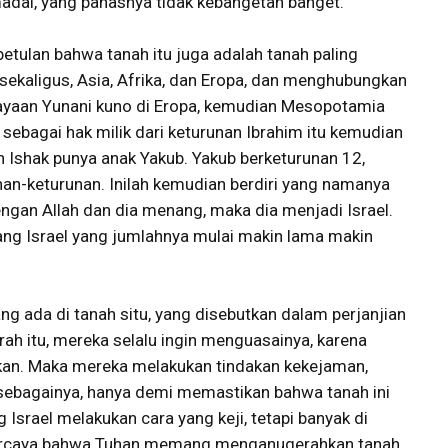
madai, yang panasnya tidak kebangetan banget.
betulan bahwa tanah itu juga adalah tanah paling
sekaligus, Asia, Afrika, dan Eropa, dan menghubungkan
ayaan Yunani kuno di Eropa, kemudian Mesopotamia
u sebagai hak milik dari keturunan Ibrahim itu kemudian
an Ishak punya anak Yakub. Yakub berketurunan 12,
unan-keturunan. Inilah kemudian berdiri yang namanya
dengan Allah dan dia menang, maka dia menjadi Israel.
rang Israel yang jumlahnya mulai makin lama makin
g ada di tanah situ, yang disebutkan dalam perjanjian
ah itu, mereka selalu ingin menguasainya, karena
ikan. Maka mereka melakukan tindakan kekejaman,
sebagainya, hanya demi memastikan bahwa tanah ini
Israel melakukan cara yang keji, tetapi banyak di
percaya bahwa Tuhan memang menganugerahkan tanah